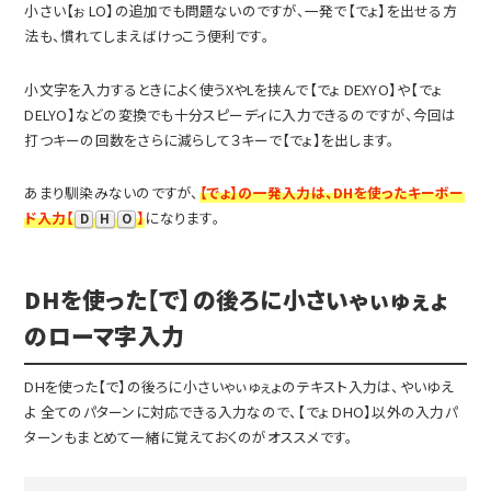
小さい【ぉ LO】の追加でも問題ないのですが、一発で【でょ】を出せる方
法も、慣れてしまえばけっこう便利です。
小文字を入力するときによく使うXやLを挟んで【でょ DEXYO】や【でょ
DELYO】などの変換でも十分スピーディに入力できるのですが、今回は
打つキーの回数をさらに減らして３キーで【でょ】を出します。
あまり馴染みないのですが、
【でょ】の一発入力は、DHを使ったキーボー
ド入力【
】
になります。
D
H
O
DHを使った【で】の後ろに小さいゃぃゅぇょ
のローマ字入力
DHを使った【で】の後ろに小さいゃぃゅぇょのテキスト入力は、やいゆえ
よ 全てのパターンに対応できる入力なので、【でょ DHO】以外の入力パ
ターンもまとめて一緒に覚えておくのがオススメです。