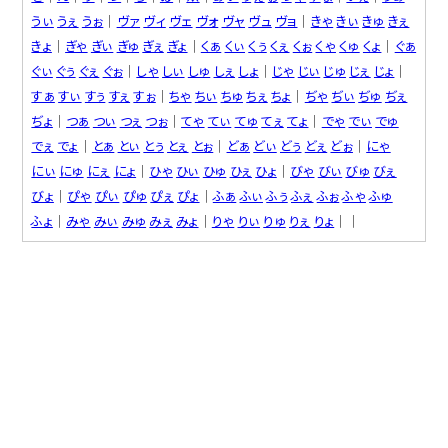
うぃ
うぇ
うぉ
│
ヴァ
ヴィ
ヴェ
ヴォ
ヴャ
ヴュ
ヴョ
│
きゃ
きぃ
きゅ
きぇ
きょ
│
ぎゃ
ぎぃ
ぎゅ
ぎぇ
ぎょ
│
くぁ
くぃ
くぅ
くぇ
くぉ
くゃ
くゅ
くょ
│
ぐぁ
ぐぃ
ぐぅ
ぐぇ
ぐぉ
│
しゃ
しぃ
しゅ
しぇ
しょ
│
じゃ
じぃ
じゅ
じぇ
じょ
│
すぁ
すぃ
すぅ
すぇ
すぉ
│
ちゃ
ちぃ
ちゅ
ちぇ
ちょ
│
ぢゃ
ぢぃ
ぢゅ
ぢぇ
ぢょ
│
つぁ
つぃ
つぇ
つぉ
│
てゃ
てぃ
てゅ
てぇ
てょ
│
でゃ
でぃ
でゅ
でぇ
でょ
│
とぁ
とぃ
とぅ
とぇ
とぉ
│
どぁ
どぃ
どぅ
どぇ
どぉ
│
にゃ
にぃ
にゅ
にぇ
にょ
│
ひゃ
ひぃ
ひゅ
ひぇ
ひょ
│
びゃ
びぃ
びゅ
びぇ
びょ
│
ぴゃ
ぴぃ
ぴゅ
ぴぇ
ぴょ
│
ふぁ
ふぃ
ふぅ
ふぇ
ふぉ
ふゃ
ふゅ
ふょ
│
みゃ
みぃ
みゅ
みぇ
みょ
│
りゃ
りぃ
りゅ
りぇ
りょ
││