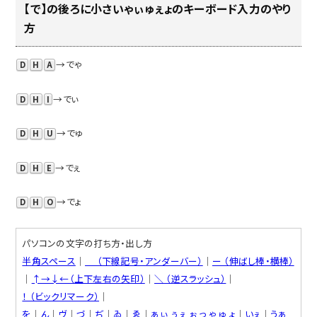
【で】の後ろに小さいゃぃゅぇょのキーボード入力のやり
方
→でゃ
D
H
A
→でぃ
D
H
I
→でゅ
D
H
U
→でぇ
D
H
E
→でょ
D
H
O
パソコンの文字の打ち方・出し方
半角スペース
│
＿ （下線記号・アンダーバー）
│
ー （伸ばし棒・横棒）
│
↑→↓←（上下左右の矢印）
│
＼ （逆スラッシュ）
│
！ （ビックリマーク）
│
を
│
ん
│
ヴ
│
づ
│
ぢ
│
ゐ
│
ゑ
│
ぁ
ぃ
ぅ
ぇ
ぉ
っ
ゃ
ゅ
ょ
│
いぇ
│
うぁ