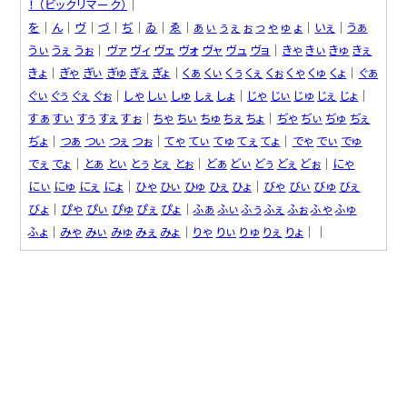
！ （ビックリマーク）
│
を
│
ん
│
ヴ
│
づ
│
ぢ
│
ゐ
│
ゑ
│
ぁ
ぃ
ぅ
ぇ
ぉ
っ
ゃ
ゅ
ょ
│
いぇ
│
うぁ
うぃ
うぇ
うぉ
│
ヴァ
ヴィ
ヴェ
ヴォ
ヴャ
ヴュ
ヴョ
│
きゃ
きぃ
きゅ
きぇ
きょ
│
ぎゃ
ぎぃ
ぎゅ
ぎぇ
ぎょ
│
くぁ
くぃ
くぅ
くぇ
くぉ
くゃ
くゅ
くょ
│
ぐぁ
ぐぃ
ぐぅ
ぐぇ
ぐぉ
│
しゃ
しぃ
しゅ
しぇ
しょ
│
じゃ
じぃ
じゅ
じぇ
じょ
│
すぁ
すぃ
すぅ
すぇ
すぉ
│
ちゃ
ちぃ
ちゅ
ちぇ
ちょ
│
ぢゃ
ぢぃ
ぢゅ
ぢぇ
ぢょ
│
つぁ
つぃ
つぇ
つぉ
│
てゃ
てぃ
てゅ
てぇ
てょ
│
でゃ
でぃ
でゅ
でぇ
でょ
│
とぁ
とぃ
とぅ
とぇ
とぉ
│
どぁ
どぃ
どぅ
どぇ
どぉ
│
にゃ
にぃ
にゅ
にぇ
にょ
│
ひゃ
ひぃ
ひゅ
ひぇ
ひょ
│
びゃ
びぃ
びゅ
びぇ
びょ
│
ぴゃ
ぴぃ
ぴゅ
ぴぇ
ぴょ
│
ふぁ
ふぃ
ふぅ
ふぇ
ふぉ
ふゃ
ふゅ
ふょ
│
みゃ
みぃ
みゅ
みぇ
みょ
│
りゃ
りぃ
りゅ
りぇ
りょ
││