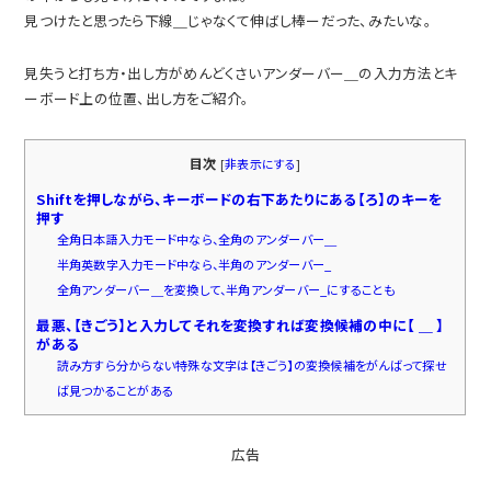
見つけたと思ったら下線＿じゃなくて伸ばし棒ーだった、みたいな。
見失うと打ち方・出し方がめんどくさいアンダーバー＿の入力方法とキ
ーボード上の位置、出し方をご紹介。
目次
[
非表示にする
]
Shiftを押しながら、キーボードの右下あたりにある【ろ】のキーを
押す
全角日本語入力モード中なら、全角のアンダーバー＿
半角英数字入力モード中なら、半角のアンダーバー_
全角アンダーバー＿を変換して、半角アンダーバー_にすることも
最悪、【きごう】と入力してそれを変換すれば変換候補の中に【 ＿ 】
がある
読み方すら分からない特殊な文字は【きごう】の変換候補をがんばって探せ
ば見つかることがある
広告