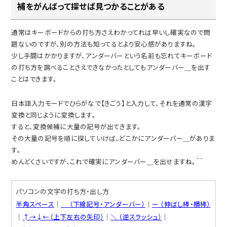
補をがんばって探せば見つかることがある
通常はキーボードからの打ち方さえわかってれば早いし確実なので問
題ないのですが、別の方法も知ってるとより安心感がありますね。
少し手間はかかりますが、アンダーバーという名前も忘れてキーボード
の打ち方を調べることさえできなかったとしてもアンダーバー＿を出す
ことはできます。
日本語入力モードでひらがなで【きごう】と入力して、それを通常の漢字
変換と同じように変換します。
すると、変換候補に大量の記号が出てきます。
その大量の記号を順に探していけば、どこかにアンダーバー＿がありま
す。
めんどくさいですが、これで確実にアンダーバー＿を出せますね。＾＾
パソコンの文字の打ち方・出し方
半角スペース
│
＿ （下線記号・アンダーバー）
│
ー （伸ばし棒・横棒）
│
↑→↓←（上下左右の矢印）
│
＼ （逆スラッシュ）
│