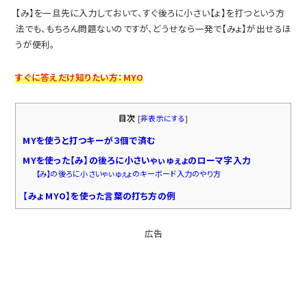
【み】を一旦先に入力しておいて、すぐ後ろに小さい【ょ】を打つという方
法でも、もちろん問題ないのですが、どうせなら一発で【みょ】が出せるほ
うが便利。
すぐに答えだけ知りたい方：MYO
目次
[
非表示にする
]
MYを使うと打つキーが３個で済む
MYを使った【み】の後ろに小さいゃぃゅぇょのローマ字入力
【み】の後ろに小さいゃぃゅぇょのキーボード入力のやり方
【みょ MYO】を使った言葉の打ち方の例
広告