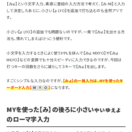
【みょ】という文字入力、素直に普段の入力方法で考えて、【み MI】と入力
して決定したあとに、小さい【ょ LYO】を追加で打ち込むのも全然アリで
す。
小さい【ょ LYO】の追加でも問題ないのですが、一発で【みょ】を出せる方
法も、慣れてしまえばけっこう便利です。
小文字を入力するときによく使うXやLを挟んで【みょ MIXYO】や【みょ
MILYO】などの変換でも十分スピーディに入力できるのですが、今回は
打つキーの回数をさらに減らして３キーで【みょ】を出します。
すごくシンプルな入力なのですが、
【みょ】の一発入力は、MYを使ったキ
ーボード入力【
】
になります。
M
Y
O
MYを使った【み】の後ろに小さいゃぃゅぇょ
のローマ字入力