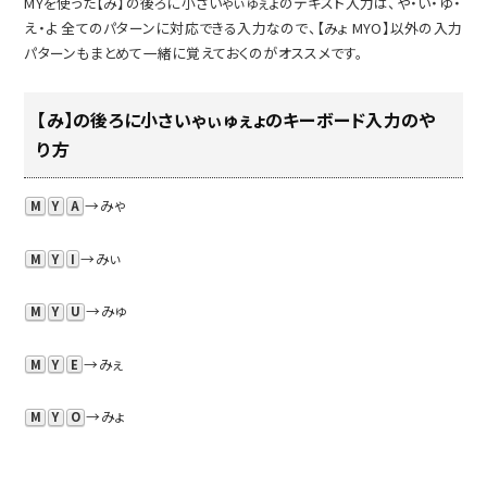
MYを使った【み】の後ろに小さいゃぃゅぇょのテキスト入力は、や・い・ゆ・
え・よ 全てのパターンに対応できる入力なので、【みょ MYO】以外の入力
パターンもまとめて一緒に覚えておくのがオススメです。
【み】の後ろに小さいゃぃゅぇょのキーボード入力のや
り方
→みゃ
M
Y
A
→みぃ
M
Y
I
→みゅ
M
Y
U
→みぇ
M
Y
E
→みょ
M
Y
O