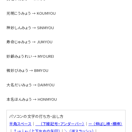
光明こうみょう → KOUMYOU
神妙しんみょう → SINMYOU
寿命じゅみょう → JUMYOU
妙齢みょうれい → MYOUREI
微妙びみょう → BIMYOU
大名だいみょう → DAIMYOU
本名ほんみょう → HONMYOU
パソコンの文字の打ち方・出し方
半角スペース
│
＿ （下線記号・アンダーバー）
│
ー （伸ばし棒・横棒）
│
↑→↓←（上下左右の矢印）
│
＼ （逆スラッシュ）
│