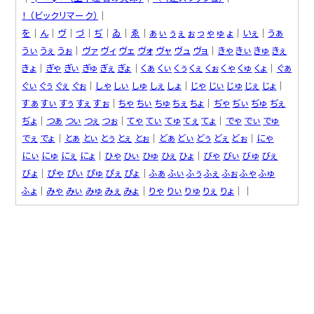
！ （ビックリマーク）
│
を
│
ん
│
ヴ
│
づ
│
ぢ
│
ゐ
│
ゑ
│
ぁ
ぃ
ぅ
ぇ
ぉ
っ
ゃ
ゅ
ょ
│
いぇ
│
うぁ
うぃ
うぇ
うぉ
│
ヴァ
ヴィ
ヴェ
ヴォ
ヴャ
ヴュ
ヴョ
│
きゃ
きぃ
きゅ
きぇ
きょ
│
ぎゃ
ぎぃ
ぎゅ
ぎぇ
ぎょ
│
くぁ
くぃ
くぅ
くぇ
くぉ
くゃ
くゅ
くょ
│
ぐぁ
ぐぃ
ぐぅ
ぐぇ
ぐぉ
│
しゃ
しぃ
しゅ
しぇ
しょ
│
じゃ
じぃ
じゅ
じぇ
じょ
│
すぁ
すぃ
すぅ
すぇ
すぉ
│
ちゃ
ちぃ
ちゅ
ちぇ
ちょ
│
ぢゃ
ぢぃ
ぢゅ
ぢぇ
ぢょ
│
つぁ
つぃ
つぇ
つぉ
│
てゃ
てぃ
てゅ
てぇ
てょ
│
でゃ
でぃ
でゅ
でぇ
でょ
│
とぁ
とぃ
とぅ
とぇ
とぉ
│
どぁ
どぃ
どぅ
どぇ
どぉ
│
にゃ
にぃ
にゅ
にぇ
にょ
│
ひゃ
ひぃ
ひゅ
ひぇ
ひょ
│
びゃ
びぃ
びゅ
びぇ
びょ
│
ぴゃ
ぴぃ
ぴゅ
ぴぇ
ぴょ
│
ふぁ
ふぃ
ふぅ
ふぇ
ふぉ
ふゃ
ふゅ
ふょ
│
みゃ
みぃ
みゅ
みぇ
みょ
│
りゃ
りぃ
りゅ
りぇ
りょ
││