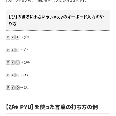
パターンもまとめて一緒に覚えておくのがオススメです。
【ぴ】の後ろに小さいゃぃゅぇょのキーボード入力のや
り方
→ぴゃ
P
Y
A
→ぴぃ
P
Y
I
→ぴゅ
P
Y
U
→ぴぇ
P
Y
E
→ぴょ
P
Y
O
【ぴゅ PYU】を使った言葉の打ち方の例