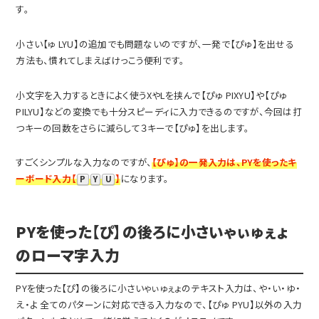
す。
小さい【ゅ LYU】の追加でも問題ないのですが、一発で【ぴゅ】を出せる
方法も、慣れてしまえばけっこう便利です。
小文字を入力するときによく使うXやLを挟んで【ぴゅ PIXYU】や【ぴゅ
PILYU】などの変換でも十分スピーディに入力できるのですが、今回は打
つキーの回数をさらに減らして３キーで【ぴゅ】を出します。
すごくシンプルな入力なのですが、
【ぴゅ】の一発入力は、PYを使ったキ
ーボード入力【
】
になります。
P
Y
U
PYを使った【ぴ】の後ろに小さいゃぃゅぇょ
のローマ字入力
PYを使った【ぴ】の後ろに小さいゃぃゅぇょのテキスト入力は、や・い・ゆ・
え・よ 全てのパターンに対応できる入力なので、【ぴゅ PYU】以外の入力