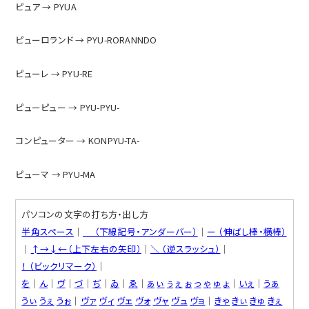
ピュア → PYUA
ピューロランド → PYU-RORANNDO
ピューレ → PYU-RE
ピューピュー → PYU-PYU-
コンピューター → KONPYU-TA-
ピューマ → PYU-MA
パソコンの文字の打ち方・出し方
半角スペース
│
＿ （下線記号・アンダーバー）
│
ー （伸ばし棒・横棒）
│
↑→↓←（上下左右の矢印）
│
＼ （逆スラッシュ）
│
！ （ビックリマーク）
│
を
│
ん
│
ヴ
│
づ
│
ぢ
│
ゐ
│
ゑ
│
ぁ
ぃ
ぅ
ぇ
ぉ
っ
ゃ
ゅ
ょ
│
いぇ
│
うぁ
うぃ
うぇ
うぉ
│
ヴァ
ヴィ
ヴェ
ヴォ
ヴャ
ヴュ
ヴョ
│
きゃ
きぃ
きゅ
きぇ