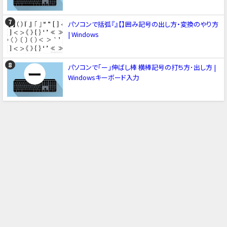
パソコンで括弧『』【】囲み記号の出し方・変換のやり方
| Windows
パソコンで「ー」伸ばし棒 横棒記号の打ち方･出し方 |
Windowsキーボード入力