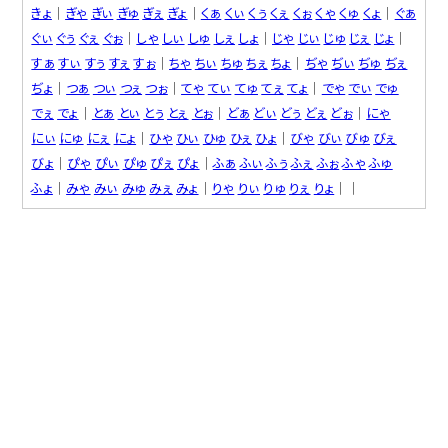
きょ
│
ぎゃ
ぎぃ
ぎゅ
ぎぇ
ぎょ
│
くぁ
くぃ
くぅ
くぇ
くぉ
くゃ
くゅ
くょ
│
ぐぁ
ぐぃ
ぐぅ
ぐぇ
ぐぉ
│
しゃ
しぃ
しゅ
しぇ
しょ
│
じゃ
じぃ
じゅ
じぇ
じょ
│
すぁ
すぃ
すぅ
すぇ
すぉ
│
ちゃ
ちぃ
ちゅ
ちぇ
ちょ
│
ぢゃ
ぢぃ
ぢゅ
ぢぇ
ぢょ
│
つぁ
つぃ
つぇ
つぉ
│
てゃ
てぃ
てゅ
てぇ
てょ
│
でゃ
でぃ
でゅ
でぇ
でょ
│
とぁ
とぃ
とぅ
とぇ
とぉ
│
どぁ
どぃ
どぅ
どぇ
どぉ
│
にゃ
にぃ
にゅ
にぇ
にょ
│
ひゃ
ひぃ
ひゅ
ひぇ
ひょ
│
びゃ
びぃ
びゅ
びぇ
びょ
│
ぴゃ
ぴぃ
ぴゅ
ぴぇ
ぴょ
│
ふぁ
ふぃ
ふぅ
ふぇ
ふぉ
ふゃ
ふゅ
ふょ
│
みゃ
みぃ
みゅ
みぇ
みょ
│
りゃ
りぃ
りゅ
りぇ
りょ
││