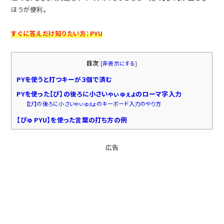
ほうが便利。
すぐに答えだけ知りたい方：PYU
目次
[
非表示にする
]
PYを使うと打つキーが３個で済む
PYを使った【ぴ】の後ろに小さいゃぃゅぇょのローマ字入力
【ぴ】の後ろに小さいゃぃゅぇょのキーボード入力のやり方
【ぴゅ PYU】を使った言葉の打ち方の例
広告