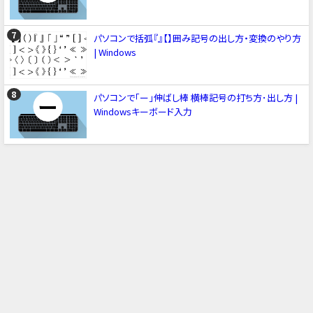
パソコンで括弧『』【】囲み記号の出し方・変換のやり方
| Windows
パソコンで「ー」伸ばし棒 横棒記号の打ち方･出し方 |
Windowsキーボード入力