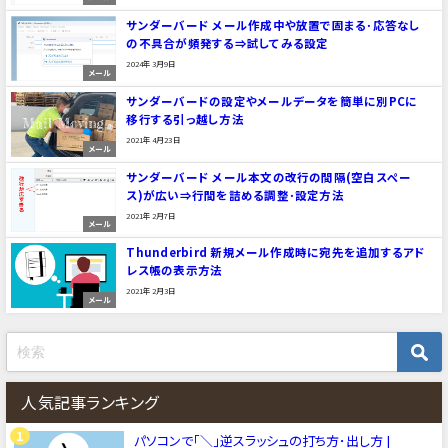
サンダーバード メール作成中や放置で固まる･応答なし
の不具合が頻発する⇒試してみる設定
2024年3月9日
メール
サンダーバードの設定やメールデータを簡単に別PCに
移行する引っ越し方法
2021年4月23日
メール
サンダーバード メール本文の改行の間隔(空白スペー
ス)が広い⇒行間を詰める調整･設定方法
2021年2月7日
メール
Thunderbird 新規メール作成時に宛先を追加するアド
レス帳の表示方法
2021年2月3日
メール
人気記事ランキング
パソコンで「＼」逆スラッシュの打ち方･出し方 |