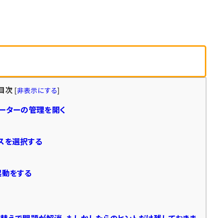
目次
[
非表示にする
]
ューターの管理を開く
スを選択する
再起動をする