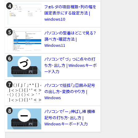
フォルダの項目種類・列の幅を
固定表示にする設定方法 |
windows10
パソコンの型番はどこで見る？
調べ方・確認方法 |
Windows11
パソコンで「づ」 つに点々の打
ち方･出し方 | Windowsキーボ
ード入力
パソコンで括弧『』【】囲み記号
の出し方・変換のやり方 |
Windows
パソコンで「ー」伸ばし棒 横棒
記号の打ち方･出し方 |
Windowsキーボード入力