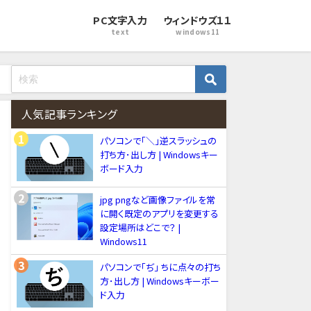
PC文字入力
ウィンドウズ１１
text
windows11
人気記事ランキング
パソコンで「＼」逆スラッシュの
打ち方･出し方 | Windowsキー
ボード入力
jpg pngなど画像ファイルを常
に開く既定のアプリを変更する
設定場所はどこで？ |
Windows11
パソコンで「ぢ」 ちに点々の打ち
方･出し方 | Windowsキーボー
ド入力